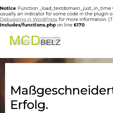
Notice
: Function _load_textdomain_just_in_time
usually an indicator for some code in the plugin 
Debugging in WordPress
for more information. (T
includes/functions.php
on line
6170
Werbeagentur
MCD
Belz
in
Trausnitz
Maßgeschneidert
Erfolg.