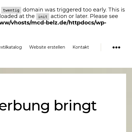
e
domain was triggered too early. This is
twentig
 loaded at the
action or later. Please see
init
www/vhosts/mcd-belz.de/httpdocs/wp-
extilkatalog
Website erstellen
Kontakt
Menü
erbung bringt